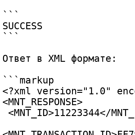
```

SUCCESS

```

Ответ в XML формате:

```markup

<?xml version="1.0" enc
<MNT_RESPONSE>

 <MNT_ID>11223344</MNT_ID>

<MNT_TRANSACTION_ID>FF7