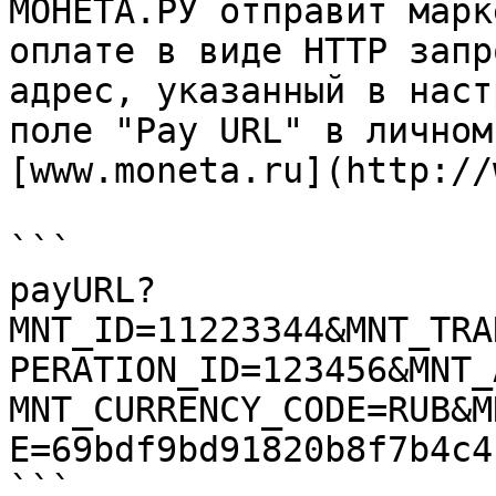
МОНЕТА.РУ отправит марк
оплате в виде HTTP запр
адрес, указанный в наст
поле "Pay URL" в личном
[www.moneta.ru](http://
```

payURL?

MNT_ID=11223344&MNT_TRA
PERATION_ID=123456&MNT_
MNT_CURRENCY_CODE=RUB&M
E=69bdf9bd91820b8f7b4c4
```
