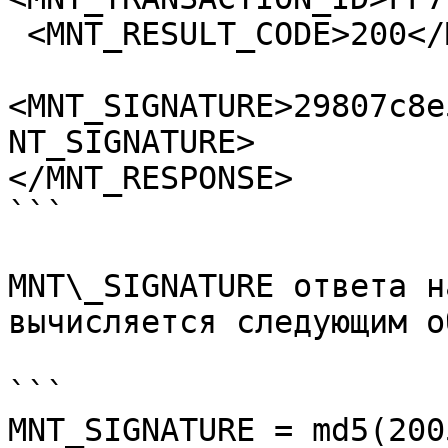
 <MNT_RESULT_CODE>200</MNT_RESULT_CODE>

<MNT_SIGNATURE>29807c8e
NT_SIGNATURE>

</MNT_RESPONSE>

```

MNT\_SIGNATURE ответа н
вычисляется следующим о
```

MNT_SIGNATURE = md5(200