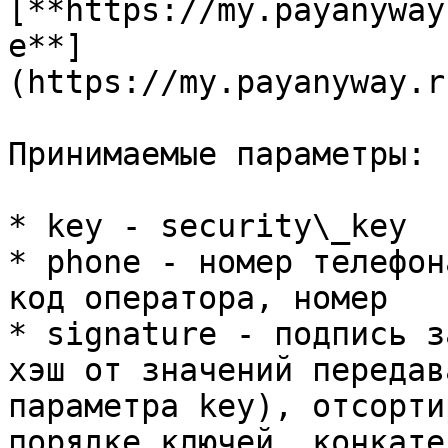
[**https://my.payanyway
e**]
(https://my.payanyway.r
Принимаемые параметры:

* key - security\_key

* phone - номер телефон
код оператора, номер

* signature - подпись з
хэш от значений передав
параметра key), отсорти
порядке ключей, конкате