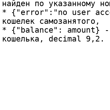
найден по указанному но
* {"error":"no user acc
кошелек самозанятого,

* {"balance": amount} -