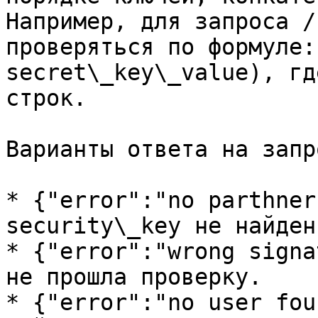
Например, для запроса /
проверяться по формуле:
secret\_key\_value), гд
строк.

Варианты ответа на запро
* {"error":"no parthner
security\_key не найден
* {"error":"wrong signa
не прошла проверку.

* {"error":"no user fou