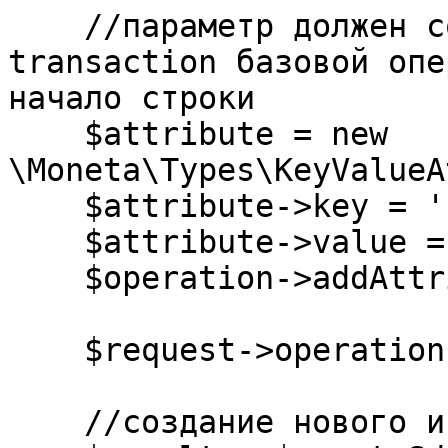
    //параметр должен содержать значение 
transaction базовой опе
начало строки

    $attribute = new 
\Moneta\Types\KeyValueA
    $attribute->key = 'PAYMENTTOKEN';

    $attribute->value = '';

    $operation->addAttribute($attribute);

    $request->operationInfo = $operation;

    //создание нового инвойса
