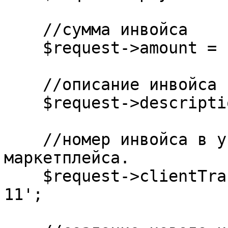
    //сумма инвойса

    $request->amount = '11.00';

    //описание инвойса

    $request->description = 'Краткое описание';

    //номер инвойса в учётной системе магазина/
маркетплейса.

    $request->clientTransaction = 'my-order-id-
11';
