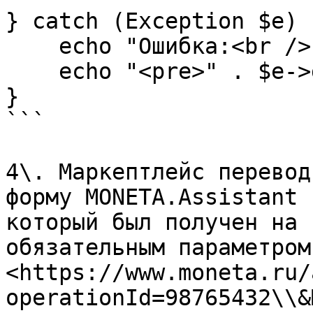
} catch (Exception $e) {
    echo "Ошибка:<br />";

    echo "<pre>" . $e->getMessage() . "</pre>";

}

```

4\. Маркептлейс перевод
форму MONETA.Assistant 
который был получен на 
обязательным параметром
<https://www.moneta.ru/
operationId=98765432\\&