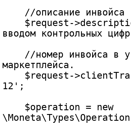
    //описание инвойса

    $request->description = 'Инвойс только с 
вводом контрольных цифр'
    //номер инвойса в учётной системе магазина/
маркетплейса.

    $request->clientTransaction = 'my-order-id-
12';

    $operation = new 
\Moneta\Types\Operation