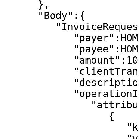
      },

      "Body":{  

         "InvoiceRequest":{  

            "payer":НОМЕР СЧЕТА ПЛАТЕЛЬЩИКА,

            "payee":НОМЕР СЧЕТА ПОЛУЧАТЕЛЯ,

            "amount":10,

            "clientTransaction":"test",

            "description":"test",

            "operationInfo":{  

               "attribute":[  

                  {  

                     "key":"PAYMENTTOKEN",

                     "value":"0НОМЕР БАЗОВОЙ 