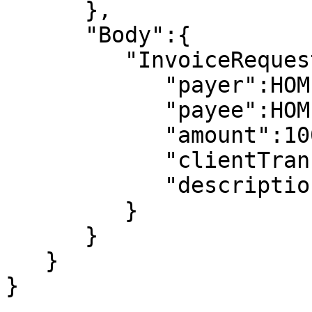
      },

      "Body":{  

         "InvoiceRequest":{  

            "payer":НОМЕР СЧЕТА ПЛАТЕЛЬЩИКА,

            "payee":НОМЕР СЧЕТА ПОЛУЧАТЕЛЯ,

            "amount":1000,

            "clientTransaction":"TEST",

            "description":"TEST"

         }

      }

   }

}
