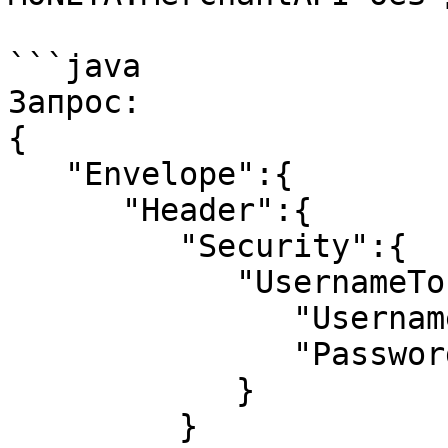
```java

Запрос:

{  

   "Envelope":{  

      "Header":{  

         "Security":{  

            "UsernameToken":{  

               "Username":"Username",

               "Password":"Password"

            }

         }
