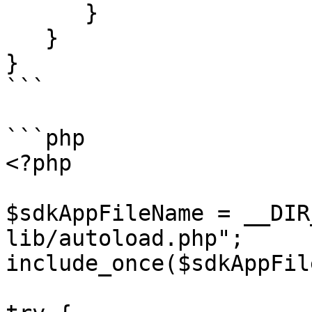
      }

   }

}

```

```php

<?php

$sdkAppFileName = __DIR
lib/autoload.php";

include_once($sdkAppFil