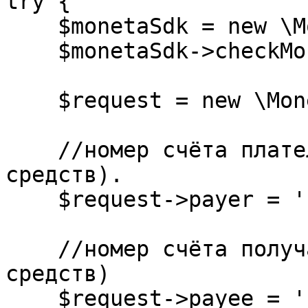
try {

    $monetaSdk = new \Moneta\MonetaSdk();

    $monetaSdk->checkMonetaServiceConnection();

    $request = new \Moneta\Types\InvoiceRequest();

    //номер счёта плательщика (счёт для списания 
средств).

    $request->payer = '';

    //номер счёта получателя (счёт для зачисления 
средств)

    $request->payee = '';
