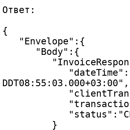
Ответ: 

{  

   "Envelope":{  

      "Body":{  

         "InvoiceResponse":{  

            "dateTime":" YYYY-MM-
DDT08:55:03.000+03:00",

            "clientTransaction":"TEST",

            "transaction":номер базовой операции,

            "status":"CREATED"

         }
