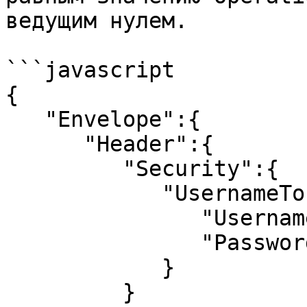
ведущим нулем.

```javascript

{  

   "Envelope":{  

      "Header":{  

         "Security":{  

            "UsernameToken":{  

               "Username":"Username",

               "Password":"Password"

            }

         }
