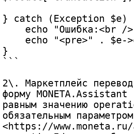
} catch (Exception $e) {
    echo "Ошибка:<br />";

    echo "<pre>" . $e->getMessage() . "</pre>";

}

```

2\. Маркетплейс перевод
форму MONETA.Assistant 
равным значению operati
обязательным параметром
<https://www.moneta.ru/