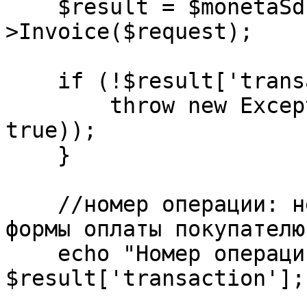
    $result = $monetaSdk->monetaService-
>Invoice($request);

    if (!$result['transaction']) {

        throw new Exception(print_r($result, 
true));

    }

    //номер операции: необходим для предоставления 
формы оплаты покупателю

    echo "Номер операции: " . 
$result['transaction'];
