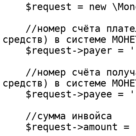
    $request = new \Moneta\Types\InvoiceRequest();

    //номер счёта плательщика (счёт для списания 
средств) в системе МОНЕ
    $request->payer = '';

    //номер счёта получателя (счёт для зачисления 
средств) в системе МОНЕ
    $request->payee = '';

    //сумма инвойса

    $request->amount = '12.00';
