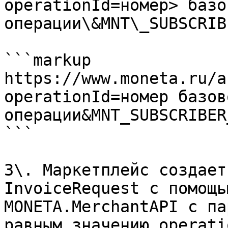
operationId=номер> базов
операции\&MNT\_SUBSCRIB
```markup

https://www.moneta.ru/a
operationId=номер базово
операции&MNT_SUBSCRIBER
```

3\. Маркетплейс создает
InvoiceRequest с помощь
MONETA.MerchantAPI с па
равным значению operati