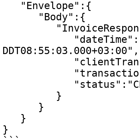
   "Envelope":{  

      "Body":{  

         "InvoiceResponse":{  

            "dateTime":"YYYY-MM-
DDT08:55:03.000+03:00",

            "clientTransaction":"test",

            "transaction":98765432,

            "status":"CREATED"

         }

      }

   }

}
