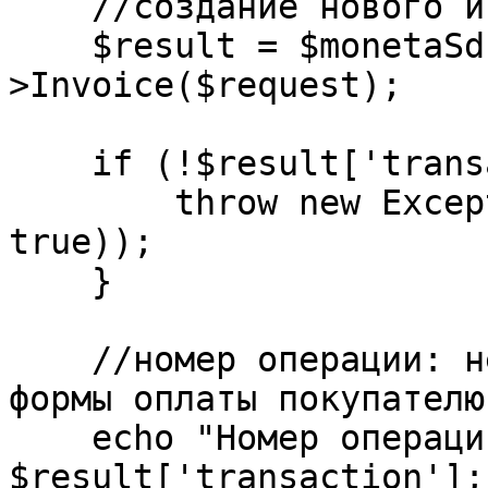
    //создание нового инвойса

    $result = $monetaSdk->monetaService-
>Invoice($request);

    if (!$result['transaction']) {

        throw new Exception(print_r($result, 
true));

    }

    //номер операции: необходим для предоставления 
формы оплаты покупателю

    echo "Номер операции: " . 
$result['transaction'];
