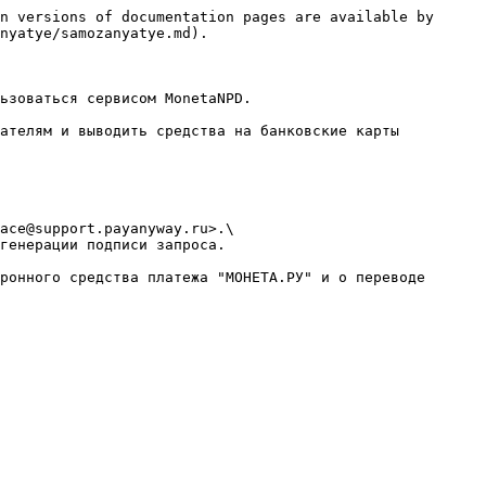
n versions of documentation pages are available by 
nyatye/samozanyatye.md).

ьзоваться сервисом MonetaNPD.

ателям и выводить средства на банковские карты 
ace@support.payanyway.ru>.\

генерации подписи запроса.

ронного средства платежа "МОНЕТА.РУ" и о переводе 