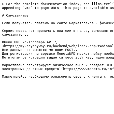
> For the complete documentation index, see [llms.txt](
appending `.md` to page URLs; this page is available as
# Самозанятые

Если получатель платежа на сайте маркетплейса - физичес
Сервис позволяет принимать платежи в пользу самозанятог
самозанятого.

Общий URL контроллера API:\

<https://my.payanyway.ru/backend/web/index.php?r=aisnal
Все данные принимаются методом POST.\

Для регистрации на сервисе MonetaNPD маркетплейсу необх
По итогам регистрации выдается security\_key, идентифиц
Маркетплейс регистрирует физическое лицо и создает ЭСП 
электронных денежных средств](https://www.moneta.ru/inf