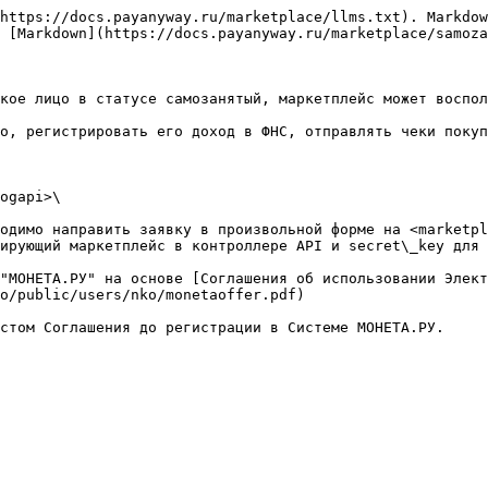
https://docs.payanyway.ru/marketplace/llms.txt). Markdow
 [Markdown](https://docs.payanyway.ru/marketplace/samoza
кое лицо в статусе самозанятый, маркетплейс может воспол
о, регистрировать его доход в ФНС, отправлять чеки покуп
ogapi>\

одимо направить заявку в произвольной форме на <marketpl
ирующий маркетплейс в контроллере API и secret\_key для 
"МОНЕТА.РУ" на основе [Соглашения об использовании Элект
o/public/users/nko/monetaoffer.pdf)
